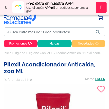
¡-3€ extra en nuestra APP!
Regístrate
y obtén
puntos
por tus compras
Usa el cupón
APP34E
en pedidos superiores a
50€

Promociones
Marcas
Novedades
Inicio
Higiene
Higiene Capilar
Cuidados Anticaída
Pilexil acondicionador anticaída, 200 ml
Pilexil Acondicionador Anticaída,
200 Ml
Marca
LACER
Referencia:
208832