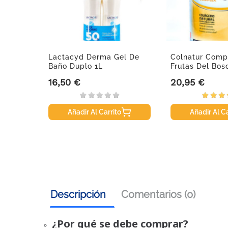
84
Lactacyd Derma Gel De
Colnatur Comp
Baño Duplo 1L
Frutas Del Bos
16,50 €
20,95 €
Precio
Precio
Añadir Al Carrito
Añadir Al Ca
Descripción
Comentarios (0)
¿Por qué se debe comprar?