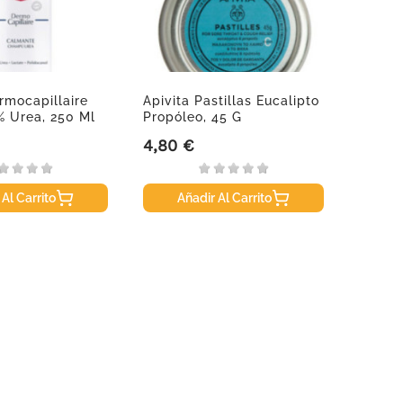
rmocapillaire
Apivita Pastillas Eucalipto
Apivit
 Urea, 250 Ml
Propóleo, 45 G
Propól
4,80 €
4,70 
Precio
Precio
 Al Carrito
Añadir Al Carrito
A