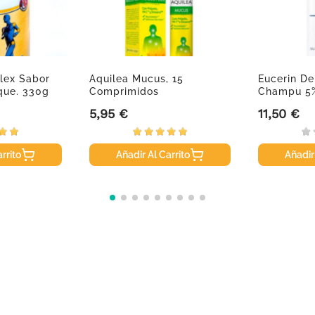
lex Sabor
Aquilea Mucus, 15
Eucerin De
que. 330g
Comprimidos
Champu 5%
Efervescentes
5,95 €
11,50 €
Precio
Precio
rrito
Añadir Al Carrito
Añadir