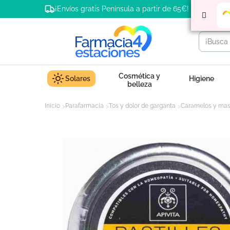
¡Envíos gratis Península a partir de 65€!
Cosmética y
Solares
Higiene
belleza
Inicio
Parafarmacia
Tos y dolor de garganta
Caramelos y mas