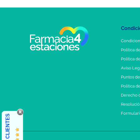
Condici
Condicion
Política d
Política d
Aviso Leg
Puntos d
Política d
Derecho d
Resolución
Formulari