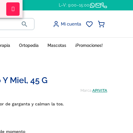
L–V: 9:00–15:00

Mi cuenta
erapia
Ortopedia
Mascotas
¡Promociones!
 Y Miel, 45 G
Marca
APIVITA
lor de garganta y calman la tos.
 de momento