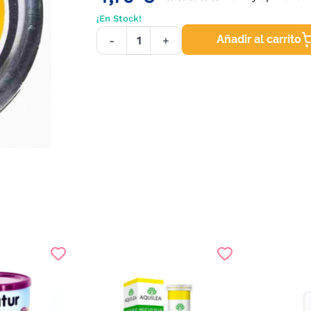
¡En Stock!
Añadir al carrito
-
+