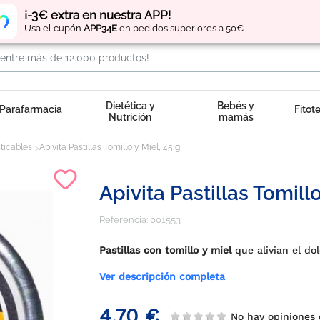
Regístrate
y obtén
puntos
por tus compras
¡-3€ extra en nuestra APP!
Usa el cupón
APP34E
en pedidos superiores a 50€
Dietética y
Bebés y
Parafarmacia
Fitot
Nutrición
mamás
ticables
Apivita Pastillas Tomillo y Miel, 45 g
Apivita Pastillas Tomillo
Referencia:
001553
Pastillas con tomillo y miel
que alivian el do
Ver descripción completa
4,70 €
No hay opiniones