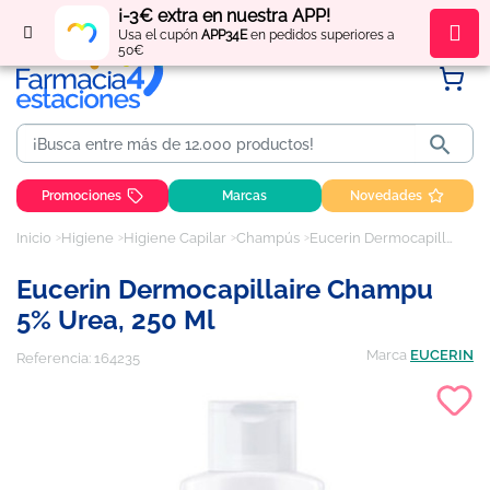
¡-3€ extra en nuestra APP!
Regístrate
y obtén
puntos
por tus compras
Usa el cupón
APP34E
en pedidos superiores a
50€

Promociones
Marcas
Novedades
Inicio
Higiene
Higiene Capilar
Champús
Eucerin Dermocapillaire Champu 5% Urea, 250 ml
Eucerin Dermocapillaire Champu
5% Urea, 250 Ml
Marca
EUCERIN
Referencia:
164235