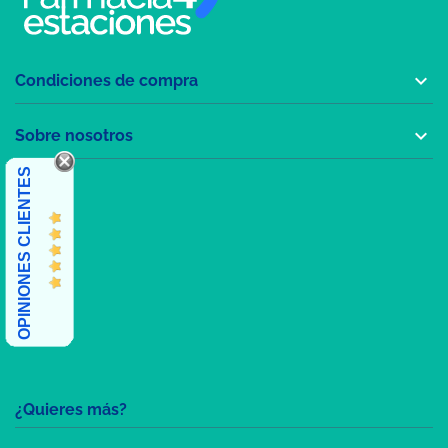

Condiciones de compra

Sobre nosotros
OPINIONES CLIENTES
¿Quieres más?