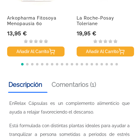
Arkopharma Fitosoya
La Roche-Posay
Menopausia 60
Toleriane
Cápsulas
Dermolimpiador, 400ml
13,95 €
19,95 €
Precio
Precio
Añadir Al Carrito
Añadir Al Carrito
Descripción
Comentarios (1)
EnRelax Cápsulas es un complemento alimenticio que
ayuda a relajar favoreciendo el descanso.
Está formulada con distintas plantas ideales para ayudar a
tranquilizar a persona sometidas a periodos de estrés