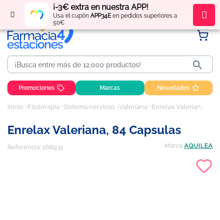
¡-3€ extra en nuestra APP!
Regístrate
y obtén
puntos
por tus compras
Usa el cupón
APP34E
en pedidos superiores a
50€

Promociones
Marcas
Novedades
Inicio
Fitoterapia
Sistema nervioso
Valeriana
Enrelax Valeriana, 84 capsulas
Enrelax Valeriana, 84 Capsulas
Marca
AQUILEA
Referencia:
168931