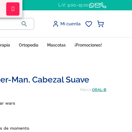
L–V: 9:00–15:00

Mi cuenta
erapia
Ortopedia
Mascotas
¡Promociones!
er-Man, Cabezal Suave
Marca
ORAL-B
tar wars
nes de momento