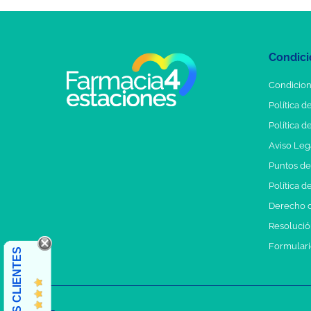
Condici
Condicion
Política d
Política d
Aviso Leg
Puntos d
Política d
Derecho d
Resolución
Formulari
OPINIONES CLIENTES