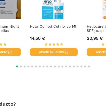
tinum Night
Hylo-Comod Colirio, 10 Ml
Heliocare 
ollas
SPF50, 50
14,50 €
20,95 €
Precio
Precio
rrito
Añadir Al Carrito
Añadir
oducto?