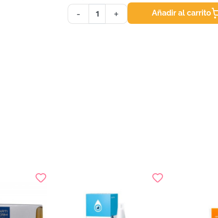
Añadir al carrito
-
+