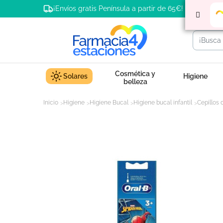
¡Envíos gratis Península a partir de 65€!
Cosmética y
Solares
Higiene
belleza
Inicio
Higiene
Higiene Bucal
Higiene bucal infantil
Cepillos 