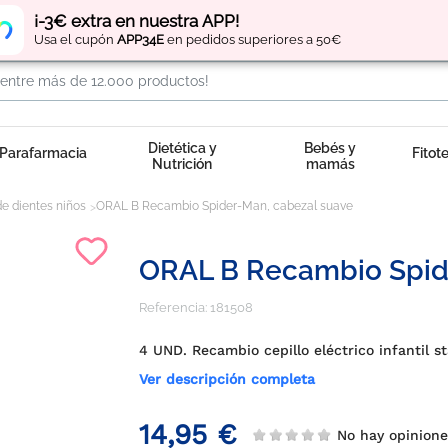
Regístrate
y obtén
puntos
por tus compras
¡-3€ extra en nuestra APP!
Usa el cupón
APP34E
en pedidos superiores a 50€
Dietética y
Bebés y
Parafarmacia
Fitot
Nutrición
mamás
de dientes niños
ORAL B Recambio Spider-Man, cabezal suave
ORAL B Recambio Spid
Referencia:
181508
4 UND. Recambio cepillo eléctrico infantil s
Ver descripción completa
14,95 €
No hay opinio