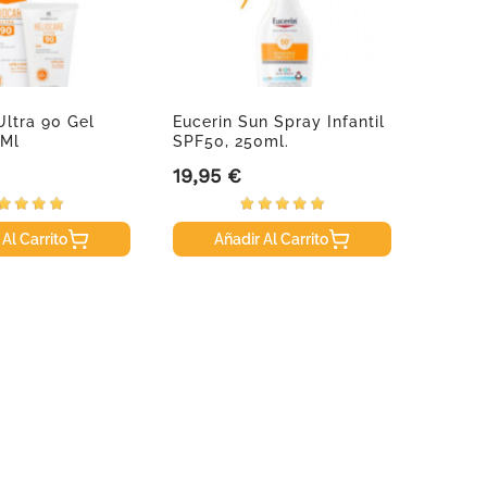
Ultra 90 Gel
Eucerin Sun Spray Infantil
Anthel
 Ml
SPF50, 250ml.
Hidrat
19,95 €
18,66
Precio
Precio
 Al Carrito
Añadir Al Carrito
A