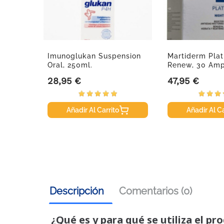
Imunoglukan Suspension
Martiderm Pla
Oral, 250ml.
Renew, 30 Amp
28,95 €
47,95 €
Precio
Precio
Añadir Al Carrito
Añadir Al Ca
Descripción
Comentarios (0)
¿Qué es y para qué se utiliza el pr