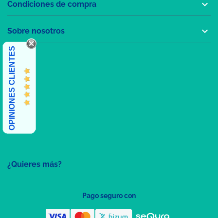

Condiciones de compra

Sobre nosotros
OPINIONES CLIENTES
¿Quieres más?
Pago seguro con