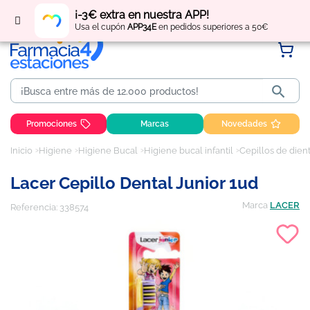
Regístrate
y obtén
puntos
por tus compras
¡-3€ extra en nuestra APP!
Usa el cupón
APP34E
en pedidos superiores a 50€

Promociones
Marcas
Novedades
Inicio
Higiene
Higiene Bucal
Higiene bucal infantil
Cepillos de dien
Lacer Cepillo Dental Junior 1ud
Marca
LACER
Referencia:
338574