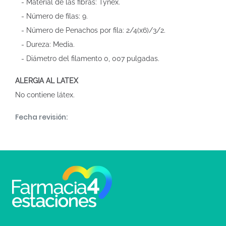
- Material de las fibras: Tynex.
- Número de filas: 9.
- Número de Penachos por fila: 2/4(x6)/3/2.
- Dureza: Media.
- Diámetro del filamento 0, 007 pulgadas.
ALERGIA AL LATEX
No contiene látex.
Fecha revisión: