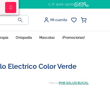
L–V: 9:00–15:00

Mi cuenta
erapia
Ortopedia
Mascotas
¡Promociones!
lo Electrico Color Verde
Marca
PHB SALUD BUCAL