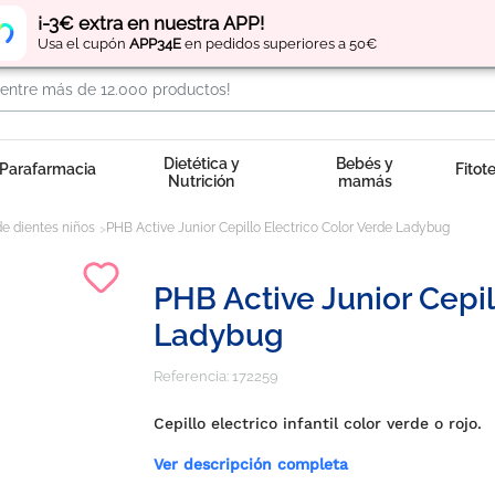
Regístrate
y obtén
puntos
por tus compras
¡-3€ extra en nuestra APP!
Usa el cupón
APP34E
en pedidos superiores a 50€
Dietética y
Bebés y
Parafarmacia
Fitot
Nutrición
mamás
de dientes niños
PHB Active Junior Cepillo Electrico Color Verde Ladybug
PHB Active Junior Cepil
Ladybug
Referencia:
172259
Cepillo electrico infantil color verde o rojo.
Ver descripción completa