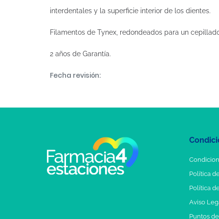
interdentales y la superficie interior de los dientes.
Filamentos de Tynex, redondeados para un cepillado
2 años de Garantía.
Fecha revisión:
Condici
Condicion
Política d
Política d
Aviso Leg
Puntos d