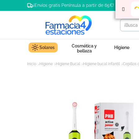
¡Envíos gratis Península a partir de 65€!
Cosmética y
Solares
Higiene
belleza
Inicio
Higiene
Higiene Bucal
Higiene bucal infantil
Cepillos 