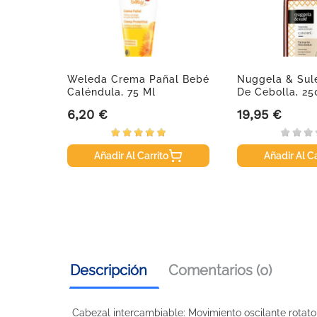
Weleda Crema Pañal Bebé
Nuggela & Su
Caléndula, 75 Ml
De Cebolla, 25
6,20 €
19,95 €
Precio
Precio
Añadir Al Carrito
Añadir Al Ca
Descripción
Comentarios (0)
Cabezal intercambiable: Movimiento oscilante rotator