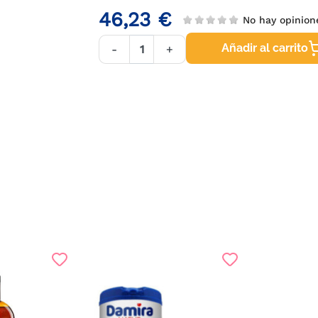
46,23 €
No hay opinio
Añadir al carrito
-
+