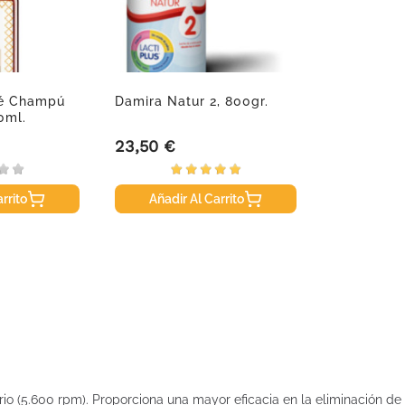
lé Champú
Damira Natur 2, 800gr.
0ml.
23,50 €
Precio
rrito
Añadir Al Carrito
io (5.600 rpm). Proporciona una mayor eficacia en la eliminación de