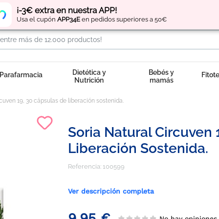
Regístrate
y obtén
puntos
por tus compras
¡-3€ extra en nuestra APP!
Usa el cupón
APP34E
en pedidos superiores a 50€
Dietética y
Bebés y
Parafarmacia
Fitot
Nutrición
mamás
rcuven 19, 30 cápsulas de liberación sostenida.
Soria Natural Circuven 
Liberación Sostenida.
Referencia:
100599
Ver descripción completa
9,95 €
No hay opinione