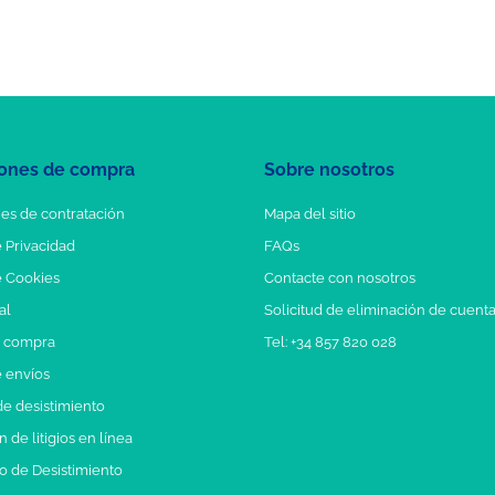
ones de compra
Sobre nosotros
es de contratación
Mapa del sitio
e Privacidad
FAQs
e Cookies
Contacte con nosotros
al
Solicitud de eliminación de cuent
e compra
Tel: +34 857 820 028
e envíos
e desistimiento
 de litigios en línea
o de Desistimiento