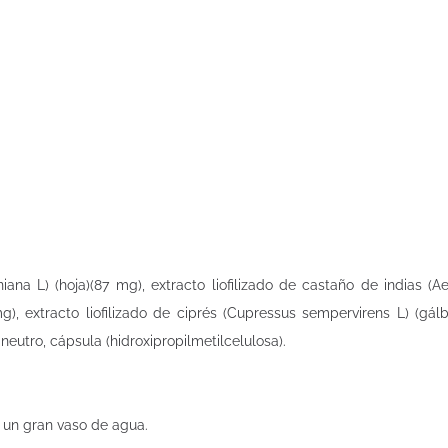
iana L) (hoja)(87 mg), extracto liofilizado de castaño de indias (
mg), extracto liofilizado de ciprés (Cupressus sempervirens L) (gálbu
eutro, cápsula (hidroxipropilmetilcelulosa).
 un gran vaso de agua.