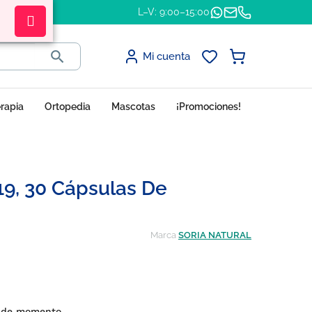
L–V: 9:00–15:00

Mi cuenta
erapia
Ortopedia
Mascotas
¡Promociones!
19, 30 Cápsulas De
Marca
SORIA NATURAL
s de momento