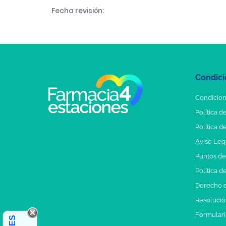
Fecha revisión:
Condici
Condicion
Política d
Política d
Aviso Leg
Puntos d
Política d
Derecho d
Resolución
Formulari