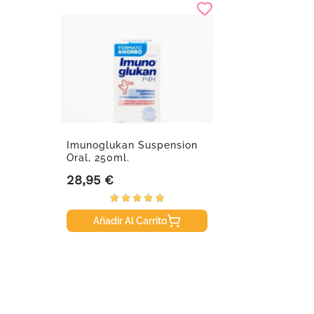
Imunoglukan Suspension
Oral, 250ml.
28,95 €
Precio
Añadir Al Carrito