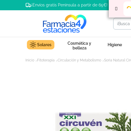
¡Envíos gratis Península a partir de 65€!
Cosmética y
Solares
Higiene
belleza
Inicio
Fitoterapia
Circulación y Metabolismo
Soria Natural Ci