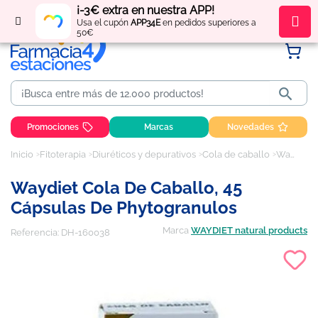
¡-3€ extra en nuestra APP!
Regístrate
y obtén
puntos
por tus compras
Usa el cupón
APP34E
en pedidos superiores a
50€

Promociones
Marcas
Novedades
Inicio
Fitoterapia
Diuréticos y depurativos
Cola de caballo
Waydiet Cola De Caballo, 45 cápsulas de Phytogranulos
Waydiet Cola De Caballo, 45
Cápsulas De Phytogranulos
Marca
WAYDIET natural products
Referencia:
DH-160038