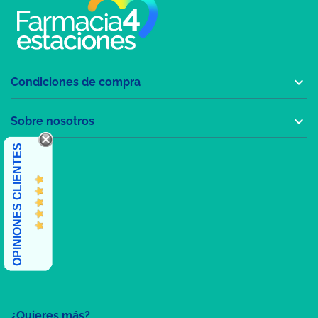

Condiciones de compra

Sobre nosotros
OPINIONES CLIENTES
¿Quieres más?