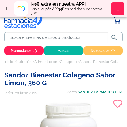
¡-3€ extra en nuestra APP!
Regístrate
y obtén
puntos
por tus compras
Usa el cupón
APP34E
en pedidos superiores a
50€

Promociones
Marcas
Novedades
Inicio
Nutrición
Alimentación
Colágeno
Sandoz Bienestar Colágeno Sabor Limón, 360 g
Sandoz Bienestar Colágeno Sabor
Limón, 360 G
Marca
SANDOZ FARMACEUTICA
Referencia:
187186