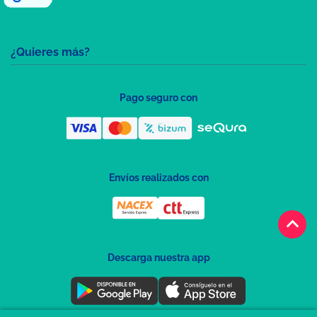
¿Quieres más?
Pago seguro con
Envíos realizados con
keyboard_arrow_up
Descarga nuestra app