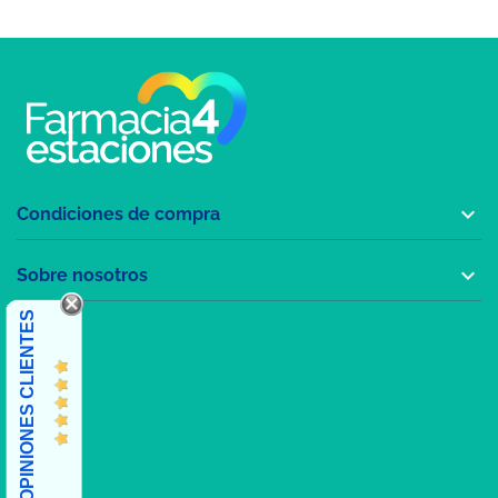

Condiciones de compra

Sobre nosotros
OPINIONES CLIENTES