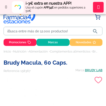
¡-3€ extra en nuestra APP!
Regístrate
y obtén
puntos
por tus compras
Usa el cupón
APP34E
en pedidos superiores a
50€

Promociones
Marcas
Novedades
Inicio
Nutrición
Alimentación
Complementos alimenticios
Brudy Macula, 60 Caps.
Brudy Macula, 60 Caps.
Marca
BRUDY LAB
Referencia:
158367