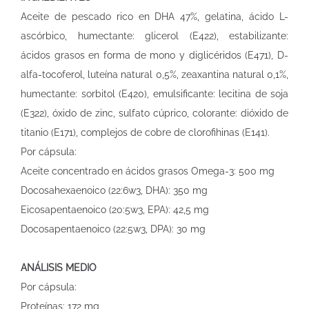
Aceite de pescado rico en DHA 47%, gelatina, ácido L-
ascórbico, humectante: glicerol (E422), estabilizante:
ácidos grasos en forma de mono y diglicéridos (E471), D-
alfa-tocoferol, luteína natural 0,5%, zeaxantina natural 0,1%,
humectante: sorbitol (E420), emulsificante: lecitina de soja
(E322), óxido de zinc, sulfato cúprico, colorante: dióxido de
titanio (E171), complejos de cobre de clorofihinas (E141).
Por cápsula:
Aceite concentrado en ácidos grasos Omega-3: 500 mg
Docosahexaenoico (22:6w3, DHA): 350 mg
Eicosapentaenoico (20:5w3, EPA): 42,5 mg
Docosapentaenoico (22:5w3, DPA): 30 mg
ANÁLISIS MEDIO
Por cápsula:
Proteínas: 172 mg