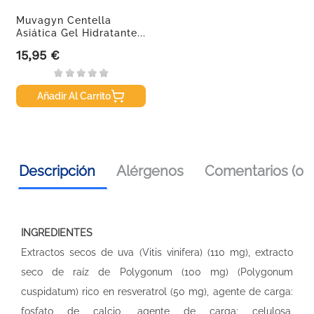
Muvagyn Centella
Asiática Gel Hidratante...
15,95 €
Precio
Añadir Al Carrito
Descripción
Alérgenos
Comentarios (0)
INGREDIENTES
Extractos secos de uva (Vitis vinifera) (110 mg), extracto
seco de raíz de Polygonum (100 mg) (Polygonum
cuspidatum) rico en resveratrol (50 mg), agente de carga:
fosfato de calcio, agente de carga: celulosa,