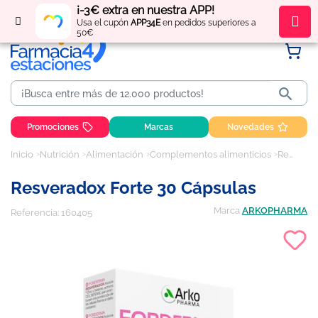
¡-3€ extra en nuestra APP!
Regístrate
y obtén
puntos
por tus compras
Usa el cupón
APP34E
en pedidos superiores a
50€

Promociones
Marcas
Novedades
Inicio
Nutrición
Alimentación
Complementos alimenticios
Resveradox Forte 30 Cápsulas
Resveradox Forte 30 Cápsulas
Marca
ARKOPHARMA
Referencia:
160405