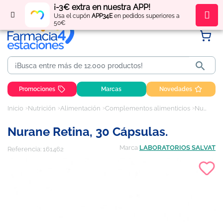
¡-3€ extra en nuestra APP!
Regístrate
y obtén
puntos
por tus compras
Usa el cupón
APP34E
en pedidos superiores a
50€

Promociones
Marcas
Novedades
Inicio
Nutrición
Alimentación
Complementos alimenticios
Nurane retina, 30 cápsulas.
Nurane Retina, 30 Cápsulas.
Marca
LABORATORIOS SALVAT
Referencia:
161462