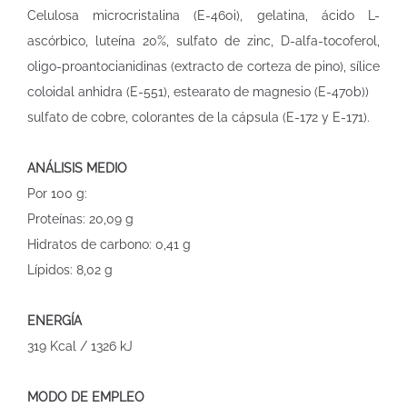
Celulosa microcristalina (E-460i), gelatina, ácido L-
ascórbico, luteína 20%, sulfato de zinc, D-alfa-tocoferol,
oligo-proantocianidinas (extracto de corteza de pino), sílice
coloidal anhidra (E-551), estearato de magnesio (E-470b))
sulfato de cobre, colorantes de la cápsula (E-172 y E-171).
ANÁLISIS MEDIO
Por 100 g:
Proteínas: 20,09 g
Hidratos de carbono: 0,41 g
Lípidos: 8,02 g
ENERGÍA
319 Kcal / 1326 kJ
MODO DE EMPLEO