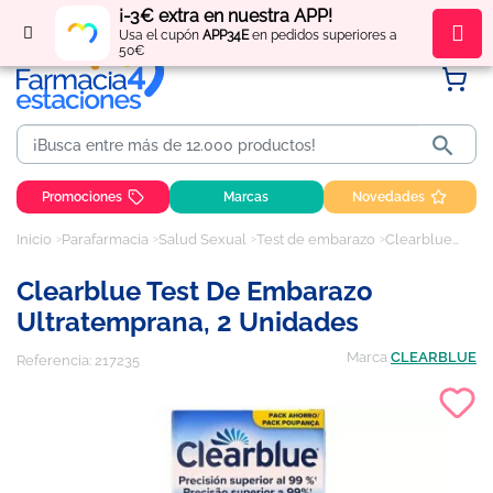
¡-3€ extra en nuestra APP!
Regístrate
y obtén
puntos
por tus compras
Usa el cupón
APP34E
en pedidos superiores a
50€

Promociones
Marcas
Novedades
Inicio
Parafarmacia
Salud Sexual
Test de embarazo
Clearblue Test de Embarazo Ultratemprana, 2 unidades
Clearblue Test De Embarazo
Ultratemprana, 2 Unidades
Marca
CLEARBLUE
Referencia:
217235