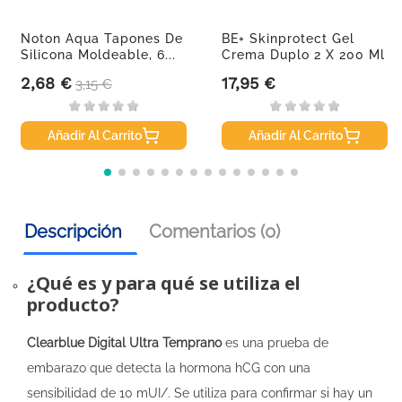
Noton Aqua Tapones De
BE+ Skinprotect Gel
Silicona Moldeable, 6...
Crema Duplo 2 X 200 Ml
2,68 €
17,95 €
Precio
Precio base
Precio
3,15 €
Añadir Al Carrito
Añadir Al Carrito
Descripción
Comentarios (0)
¿Qué es y para qué se utiliza el
producto?
Clearblue Digital Ultra Temprano
es una prueba de
embarazo que detecta la hormona hCG con una
sensibilidad de 10 mUI/. Se utiliza para confirmar si hay un