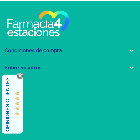

Condiciones de compra

Sobre nosotros
OPINIONES CLIENTES