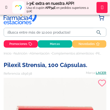
¡-3€ extra en nuestra APP!
Regístrate
y obtén
puntos
por tus compras
Usa el cupón
APP34E
en pedidos superiores a
50€

Promociones
Marcas
Novedades
Inicio
Nutrición
Alimentación
Complementos alimenticios
Pilexil Strensia, 100 Cápsulas.
Pilexil Strensia, 100 Cápsulas.
Marca
LACER
Referencia:
189638