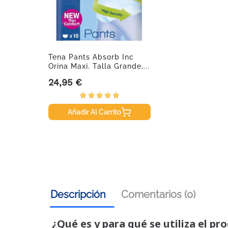
Tena Pants Absorb Inc
Orina Maxi. Talla Grande,...
24,95 €
Precio
Añadir Al Carrito
Descripción
Comentarios (0)
¿Qué es y para qué se utiliza el pr