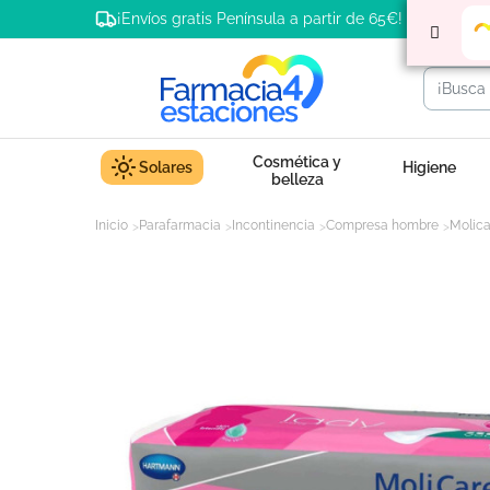
¡Envíos gratis Península a partir de 65€!
Cosmética y
Solares
Higiene
belleza
Inicio
Parafarmacia
Incontinencia
Compresa hombre
Molica