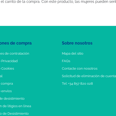
mo el carrito de la compra. Con este producto, las mujeres pueden se
ones de compra
Sobre nosotros
es de contratación
Mapa del sitio
e Privacidad
FAQs
e Cookies
Contacte con nosotros
al
Solicitud de eliminación de cuent
e compra
Tel: +34 857 820 028
e envíos
e desistimiento
 de litigios en línea
o de Desistimiento