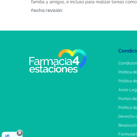
familia y amigos, e incluso para realizar tareas co
Fecha revisión:
Condici
Condicion
Política d
Política d
Aviso Leg
Puntos d
Política d
Derecho d
Resolución
Formulari