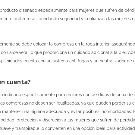
 producto diseñado especialmente para mujeres que sufren de pérdid
nte protectoras, brindando seguridad y confianza a las mujeres que
lemente se debe colocar la compresa en la ropa interior, asegurándo
 con aloe vera, lo que proporciona un cuidado adicional a la piel. A
 14 Unidades cuenta con un sistema anti fugas y un neutralizador de o
en cuenta?
tá indicado específicamente para mujeres con pérdidas de orina de 
s compresas no deben ser reutilizadas, ya que pueden perder su efica
mantener una higiene adecuada y evitar posibles incomodidades. En
idad, protección y discreción a las mujeres que sufren de pérdidas
suave y transpirable lo convierten en una opción ideal para actividad