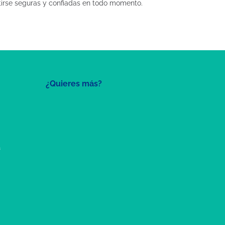
ntirse seguras y confiadas en todo momento.
¿Quieres más?
a