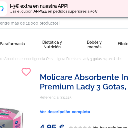
Regístrate
y obtén
puntos
por tus compras
¡-3€ extra en nuestra APP!
Usa el cupón
APP34E
en pedidos superiores a 50€
Dietética y
Bebés y
Parafarmacia
Fitot
Nutrición
mamás
re Absorbente Incontigencia Orina Ligera Premium Lady 3 gotas, 14 unidades
Molicare Absorbente In
Premium Lady 3 Gotas,
Referencia:
331215
Ver descripción completa
4,95 €
No hay opinione