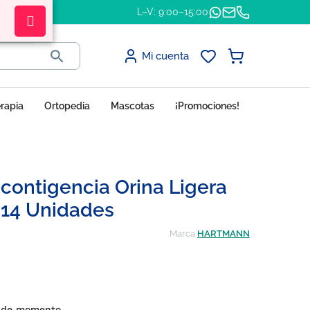
L–V: 9:00–15:00

Mi cuenta
erapia
Ortopedia
Mascotas
¡Promociones!
contigencia Orina Ligera
 14 Unidades
Marca
HARTMANN
s de momento