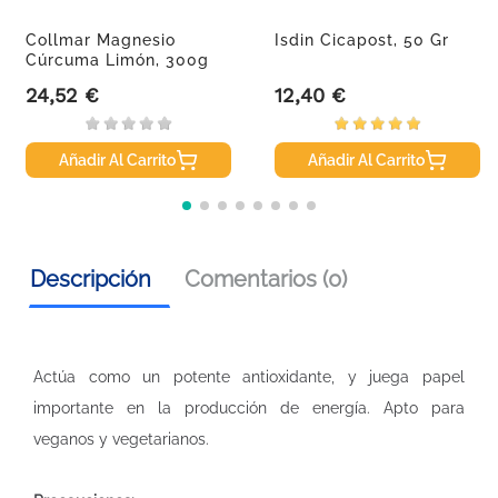
Collmar Magnesio
Isdin Cicapost, 50 Gr
Cúrcuma Limón, 300g
24,52 €
12,40 €
Precio
Precio
Añadir Al Carrito
Añadir Al Carrito
Descripción
Comentarios (0)
Actúa como un potente antioxidante, y juega papel
importante en la producción de energía. Apto para
veganos y vegetarianos.