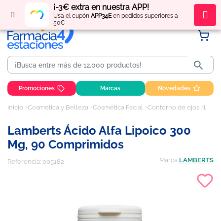
¡-3€ extra en nuestra APP!
Regístrate
y obtén
puntos
por tus compras
Usa el cupón
APP34E
en pedidos superiores a
50€

Promociones
Marcas
Novedades
Inicio
Cosmética y Belleza
Cosmética Facial
Contorno de ojos
Lamberts Ácido Alfa Lipoico 300 mg, 90 comprimidos
Lamberts Ácido Alfa Lipoico 300
Mg, 90 Comprimidos
Marca
LAMBERTS
Referencia:
005182