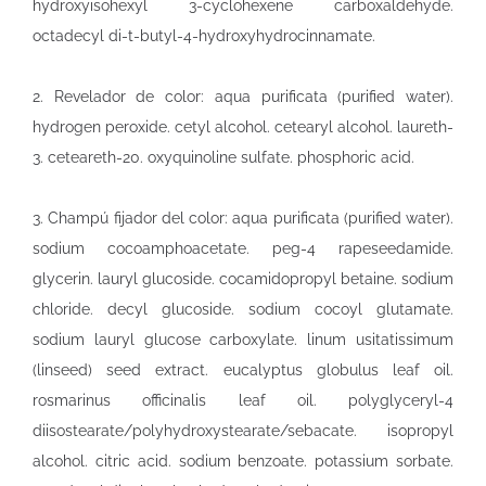
hydroxyisohexyl 3-cyclohexene carboxaldehyde.
octadecyl di-t-butyl-4-hydroxyhydrocinnamate.
2. Revelador de color: aqua purificata (purified water).
hydrogen peroxide. cetyl alcohol. cetearyl alcohol. laureth-
3. ceteareth-20. oxyquinoline sulfate. phosphoric acid.
3. Champú fijador del color: aqua purificata (purified water).
sodium cocoamphoacetate. peg-4 rapeseedamide.
glycerin. lauryl glucoside. cocamidopropyl betaine. sodium
chloride. decyl glucoside. sodium cocoyl glutamate.
sodium lauryl glucose carboxylate. linum usitatissimum
(linseed) seed extract. eucalyptus globulus leaf oil.
rosmarinus officinalis leaf oil. polyglyceryl-4
diisostearate/polyhydroxystearate/sebacate. isopropyl
alcohol. citric acid. sodium benzoate. potassium sorbate.