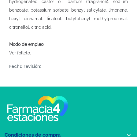
hydrogenated castor oil. parfum (fragrance). sodium
benzoate. potassium sorbate. benzyl salicylate. limonene.
hexyl cinnamal. linalool. butylphenyl methylpropional.
citronellol. citric acid.
Modo de empleo:
Ver folleto.
Fecha revisión:

Condiciones de compra