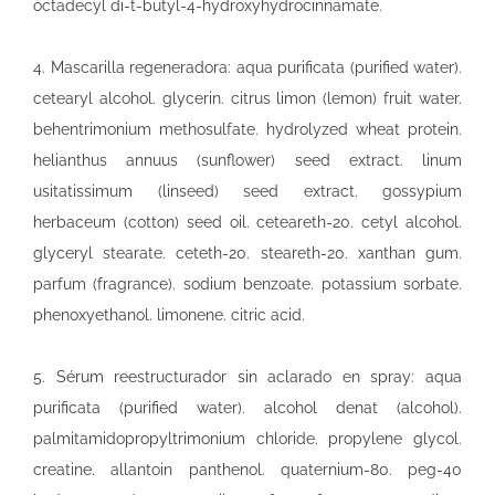
octadecyl di-t-butyl-4-hydroxyhydrocinnamate.
4. Mascarilla regeneradora: aqua purificata (purified water).
cetearyl alcohol. glycerin. citrus limon (lemon) fruit water.
behentrimonium methosulfate. hydrolyzed wheat protein.
helianthus annuus (sunflower) seed extract. linum
usitatissimum (linseed) seed extract. gossypium
herbaceum (cotton) seed oil. ceteareth-20. cetyl alcohol.
glyceryl stearate. ceteth-20. steareth-20. xanthan gum.
parfum (fragrance). sodium benzoate. potassium sorbate.
phenoxyethanol. limonene. citric acid.
5. Sérum reestructurador sin aclarado en spray: aqua
purificata (purified water). alcohol denat (alcohol).
palmitamidopropyltrimonium chloride. propylene glycol.
creatine. allantoin panthenol. quaternium-80. peg-40