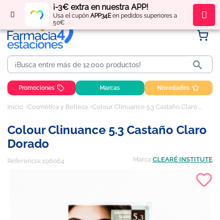
¡-3€ extra en nuestra APP!
Regístrate
y obtén
puntos
por tus compras
Usa el cupón
APP34E
en pedidos superiores a
50€

Promociones
Marcas
Novedades
Inicio
Cosmética y Belleza
Colour Clinuance 5.3 Castaño Claro Dorado
Colour Clinuance 5.3 Castaño Claro
Dorado
Marca
CLEARÉ INSTITUTE
Referencia:
196064