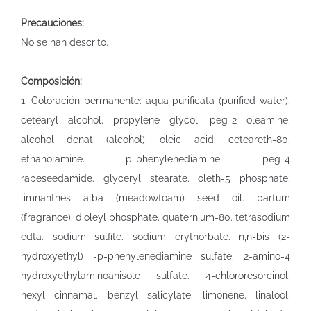
Precauciones:
No se han descrito.
Composición:
1. Coloración permanente: aqua purificata (purified water).
cetearyl alcohol. propylene glycol. peg-2 oleamine.
alcohol denat (alcohol). oleic acid. ceteareth-80.
ethanolamine. p-phenylenediamine. peg-4
rapeseedamide. glyceryl stearate. oleth-5 phosphate.
limnanthes alba (meadowfoam) seed oil. parfum
(fragrance). dioleyl phosphate. quaternium-80. tetrasodium
edta. sodium sulfite. sodium erythorbate. n,n-bis (2-
hydroxyethyl) -p-phenylenediamine sulfate. 2-amino-4
hydroxyethylaminoanisole sulfate. 4-chlororesorcinol.
hexyl cinnamal. benzyl salicylate. limonene. linalool.