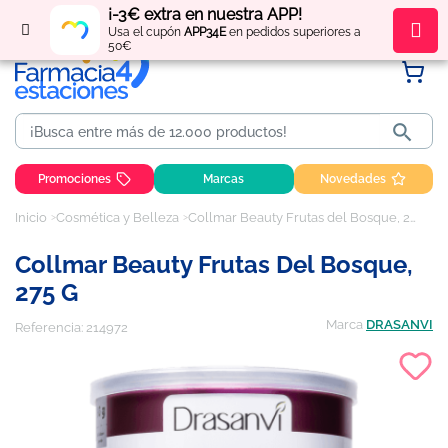
¡-3€ extra en nuestra APP!
Regístrate
y obtén
puntos
por tus compras
Usa el cupón
APP34E
en pedidos superiores a
50€

Promociones
Marcas
Novedades
Inicio
Cosmética y Belleza
Collmar Beauty Frutas del Bosque, 275 g
Collmar Beauty Frutas Del Bosque,
275 G
Marca
DRASANVI
Referencia:
214972