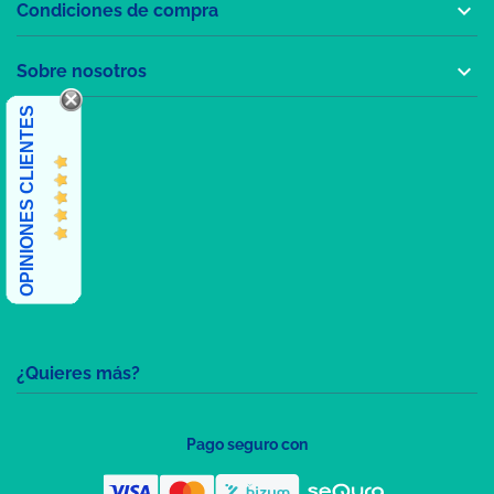

Condiciones de compra

Sobre nosotros
OPINIONES CLIENTES
¿Quieres más?
Pago seguro con