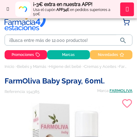
¡-3€ extra en nuestra APP!
Regístrate
y obtén
puntos
por tus compras
Usa el cupón
APP34E
en pedidos superiores a
50€

Promociones
Marcas
Novedades
Inicio
Bebés y Mamás
Higiene del bebé
Cremas y Aceites
FarmOliva Baby Spray, 60ml.
FarmOliva Baby Spray, 60ml.
Marca
FARMOLIVA
Referencia:
194385