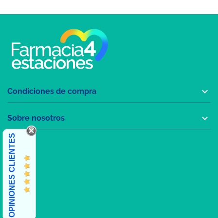

Condiciones de compra

Sobre nosotros
OPINIONES CLIENTES