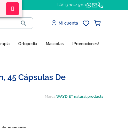
L–V: 9:00–15:00

Mi cuenta
erapia
Ortopedia
Mascotas
¡Promociones!
n, 45 Cápsulas De
Marca
WAYDIET natural products
s de momento