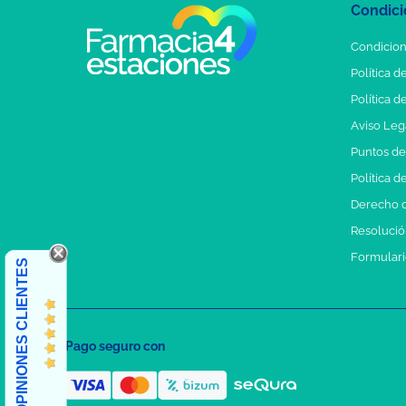
Condici
Condicion
Política d
Política d
Aviso Leg
Puntos d
Política d
Derecho d
Resolución
Formulari
OPINIONES CLIENTES
Pago seguro con