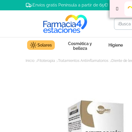
¡Envíos gratis Península a partir de 65€!
Cosmética y
Solares
Higiene
belleza
Inicio
Fitoterapia
Tratamientos Antiinflamatorios
Diente de le