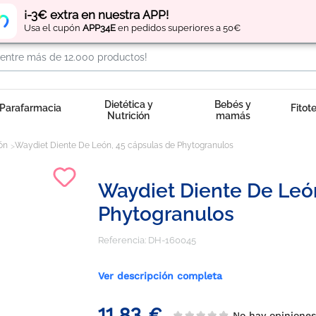
Regístrate
y obtén
puntos
por tus compras
¡-3€ extra en nuestra APP!
Usa el cupón
APP34E
en pedidos superiores a 50€
Dietética y
Bebés y
Parafarmacia
Fitot
Nutrición
mamás
ón
Waydiet Diente De León, 45 cápsulas de Phytogranulos
Waydiet Diente De Leó
Phytogranulos
Referencia:
DH-160045
Ver descripción completa
11,83 €
No hay opinione