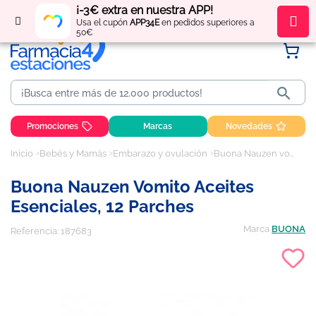
¡-3€ extra en nuestra APP!
Regístrate
y obtén
puntos
por tus compras
Usa el cupón
APP34E
en pedidos superiores a
50€

Promociones
Marcas
Novedades
Inicio
Bebés y Mamás
Embarazo y ovulación
Buona Nauzen vomito aceites esenciales, 12 parches
Buona Nauzen Vomito Aceites
Esenciales, 12 Parches
Marca
BUONA
Referencia:
187683