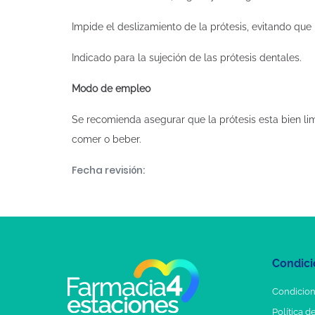
Impide el deslizamiento de la prótesis, evitando que 
Indicado para la sujeción de las prótesis dentales.
Modo de empleo
Se recomienda asegurar que la prótesis esta bien limp
comer o beber.
Fecha revisión:
Condici
Condicion
Política d