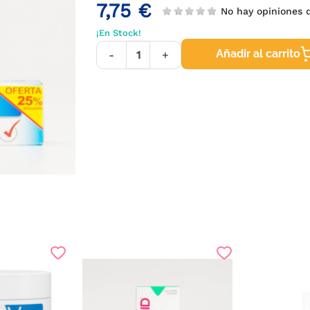
7,75 €
No hay opiniones
¡En Stock!
Añadir al carrito
-
+