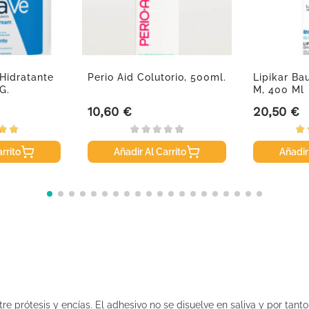
Hidratante
Perio Aid Colutorio, 500ml.
Lipikar Ba
G.
M, 400 Ml
10,60 €
20,50 €
Precio
Precio
rrito
Añadir Al Carrito
Añadir
re prótesis y encías. El adhesivo no se disuelve en saliva y por tant