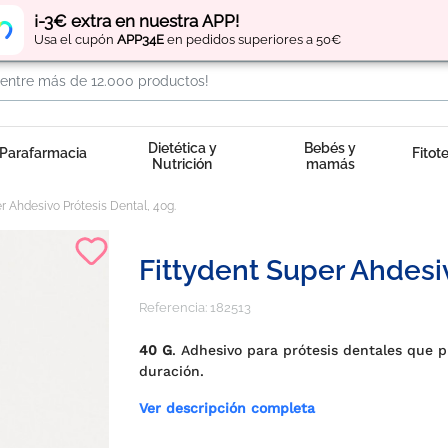
Regístrate
y obtén
puntos
por tus compras
¡-3€ extra en nuestra APP!
Usa el cupón
APP34E
en pedidos superiores a 50€
Dietética y
Bebés y
Parafarmacia
Fitot
Nutrición
mamás
r Ahdesivo Prótesis Dental, 40g.
Fittydent Super Ahdesiv
Referencia:
182513
40 G
. Adhesivo para prótesis dentales que p
duración.
Ver descripción completa