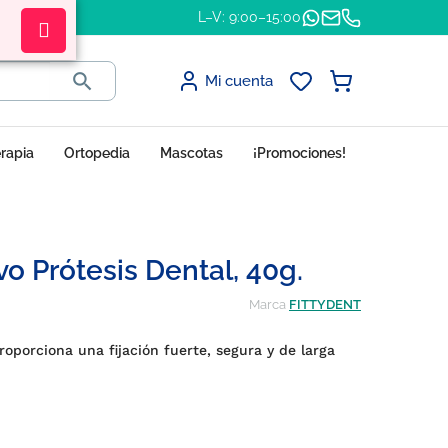
L–V: 9:00–15:00

Mi cuenta
erapia
Ortopedia
Mascotas
¡Promociones!
o Prótesis Dental, 40g.
Marca
FITTYDENT
roporciona una fijación fuerte, segura y de larga