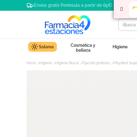
¡Envíos gratis Península a partir de 65€!
Cosmética y
Solares
Higiene
belleza
Inicio
Higiene
Higiene Bucal
Fijación prótesis
Fittydent Supe