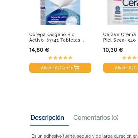
 H2O,
Corega Oxígeno Bio-
Cerave Crema 
Activo, 67+41 Tabletas...
Piel Seca, 340 
14,80 €
10,30 €
Precio
Precio
Añadir Al Carrito
Añadir Al Ca
Descripción
Comentarios (0)
Es un adhesivo fuerte, seguro y de larga duración ent