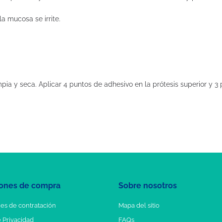
la mucosa se irrite.
ia y seca. Aplicar 4 puntos de adhesivo en la prótesis superior y 3 p
ones de compra
Sobre nosotros
es de contratación
Mapa del sitio
e Privacidad
FAQs