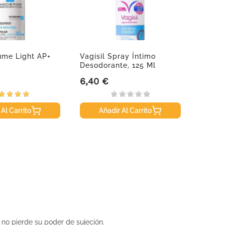
ume Light AP+
Vagisil Spray Íntimo
Therm
Desodorante, 125 Ml
Cadera
6,40 €
7,65 
Precio
Precio
 Al Carrito
Añadir Al Carrito
A
o no pierde su poder de sujeción.