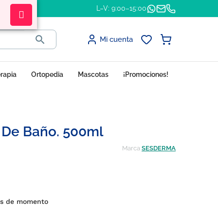
L–V: 9:00–15:00

Mi cuenta
erapia
Ortopedia
Mascotas
¡Promociones!
 De Baño. 500ml
Marca
SESDERMA
es de momento