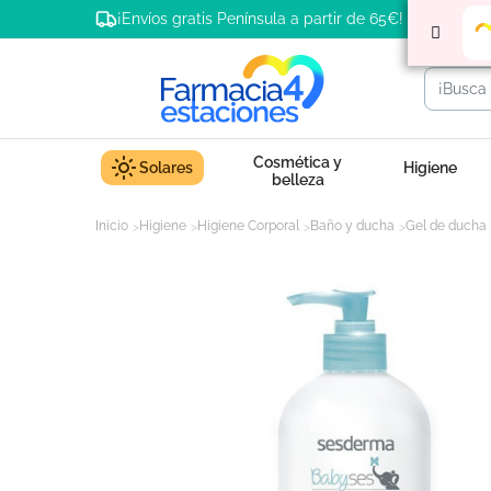
¡Envíos gratis Península a partir de 65€!
Cosmética y
Solares
Higiene
belleza
Inicio
Higiene
Higiene Corporal
Baño y ducha
Gel de ducha