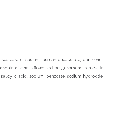
l isostearate, sodium lauroamphoacetate, panthenol,
dula officinalis flower extract, ,chamomilla recutita
 salicylic acid, sodium ,benzoate, sodium hydroxide,