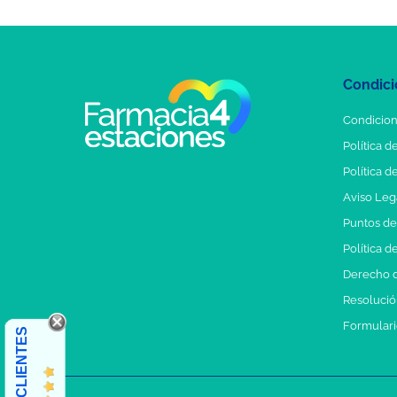
Condici
Condicion
Política d
Política d
Aviso Leg
Puntos d
Política d
Derecho d
Resolución
Formulari