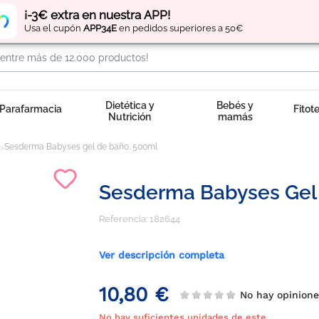
Regístrate
y obtén
puntos
por tus compras
¡-3€ extra en nuestra APP!
Usa el cupón
APP34E
en pedidos superiores a 50€
Dietética y
Bebés y
Parafarmacia
Fitot
Nutrición
mamás
Sesderma Babyses gel de baño. 500ml
Sesderma Babyses Gel
Referencia:
182644
Ver descripción completa
10,80 €
No hay opinion
No hay suficientes unidades de este