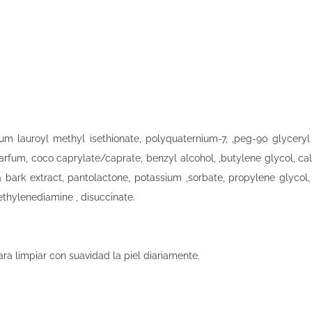
ium lauroyl methyl isethionate, polyquaternium-7, ,peg-90 glycery
rfum, coco caprylate/caprate, benzyl alcohol, ,butylene glycol, calen
ra bark extract, pantolactone, potassium ,sorbate, propylene glycol,
ethylenediamine , disuccinate.
ra limpiar con suavidad la piel diariamente.