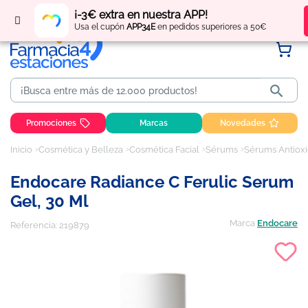
Regístrate
y obtén
puntos
por tus compras
¡-3€ extra en nuestra APP!
Usa el cupón
APP34E
en pedidos superiores a 50€

Promociones
Marcas
Novedades
Inicio
Cosmética y Belleza
Cosmética Facial
Sérums
Sérums Antiox
Endocare Radiance C Ferulic Serum
Gel, 30 Ml
Marca
Endocare
Referencia:
219879