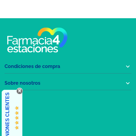

Condiciones de compra

Sobre nosotros
OPINIONES CLIENTES