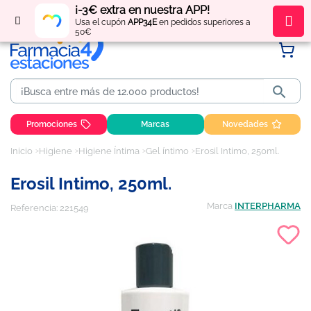
¡-3€ extra en nuestra APP!
Regístrate
y obtén
puntos
por tus compras
Usa el cupón
APP34E
en pedidos superiores a
50€

Promociones
Marcas
Novedades
Inicio
Higiene
Higiene Íntima
Gel íntimo
Erosil Intimo, 250ml.
Erosil Intimo, 250ml.
Marca
INTERPHARMA
Referencia:
221549