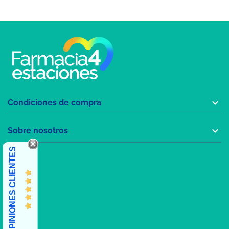

Condiciones de compra

Sobre nosotros
OPINIONES CLIENTES