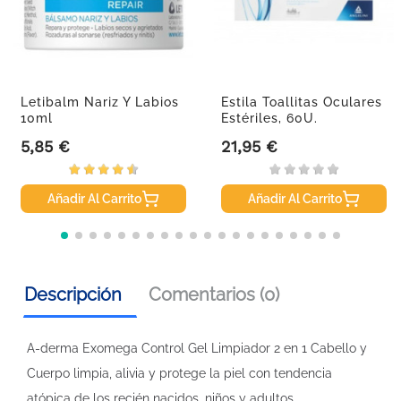
Letibalm Nariz Y Labios
Estila Toallitas Oculares
10ml
Estériles, 60U.
5,85 €
21,95 €
Precio
Precio
Añadir Al Carrito
Añadir Al Carrito
Descripción
Comentarios (0)
A-derma Exomega Control Gel Limpiador 2 en 1 Cabello y
Cuerpo limpia, alivia y protege la piel con tendencia
atópica de los recién nacidos, niños y adultos.