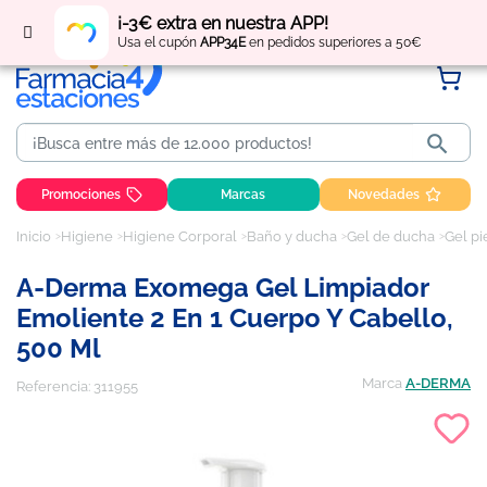
Regístrate
y obtén
puntos
por tus compras
¡-3€ extra en nuestra APP!
Usa el cupón
APP34E
en pedidos superiores a 50€

Promociones
Marcas
Novedades
Inicio
Higiene
Higiene Corporal
Baño y ducha
Gel de ducha
Gel pi
A-Derma Exomega Gel Limpiador
Emoliente 2 En 1 Cuerpo Y Cabello,
500 Ml
Marca
A-DERMA
Referencia:
311955