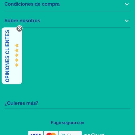

Condiciones de compra

Sobre nosotros
OPINIONES CLIENTES
¿Quieres más?
Pago seguro con