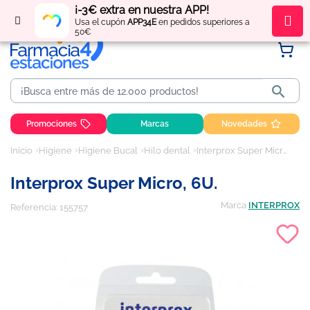
¡-3€ extra en nuestra APP!
Regístrate
y obtén
puntos
por tus compras
Usa el cupón
APP34E
en pedidos superiores a
50€

Promociones
Marcas
Novedades
Inicio
Higiene
Higiene Bucal
Hilo dental
Interprox Super Micro, 6U.
Interprox Super Micro, 6U.
Marca
INTERPROX
Referencia:
155757