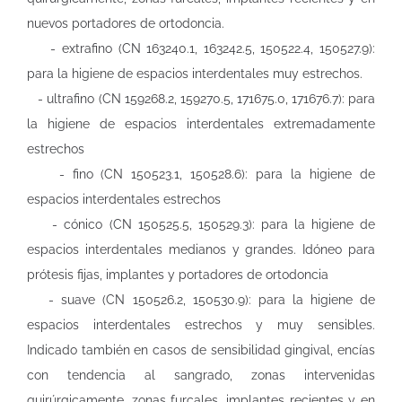
nuevos portadores de ortodoncia.
- extrafino (CN 163240.1, 163242.5, 150522.4, 150527.9):
para la higiene de espacios interdentales muy estrechos.
- ultrafino (CN 159268.2, 159270.5, 171675.0, 171676.7): para
la higiene de espacios interdentales extremadamente
estrechos
- fino (CN 150523.1, 150528.6): para la higiene de
espacios interdentales estrechos
- cónico (CN 150525.5, 150529.3): para la higiene de
espacios interdentales medianos y grandes. Idóneo para
prótesis fijas, implantes y portadores de ortodoncia
- suave (CN 150526.2, 150530.9): para la higiene de
espacios interdentales estrechos y muy sensibles.
Indicado también en casos de sensibilidad gingival, encías
con tendencia al sangrado, zonas intervenidas
quirúrgicamente, zonas furcales, implantes recientes y en