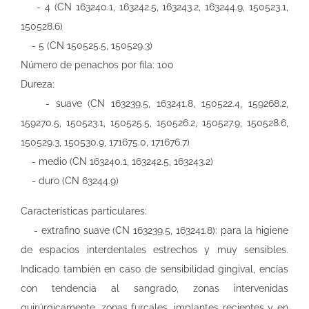
- 4 (CN 163240.1, 163242.5, 163243.2, 163244.9, 150523.1,
150528.6)
- 5 (CN 150525.5, 150529.3)
Número de penachos por fila: 100
Dureza:
- suave (CN 163239.5, 163241.8, 150522.4, 159268.2,
159270.5, 150523.1, 150525.5, 150526.2, 150527.9, 150528.6,
150529.3, 150530.9, 171675.0, 171676.7)
- medio (CN 163240.1, 163242.5, 163243.2)
- duro (CN 63244.9)
Características particulares:
- extrafino suave (CN 163239.5, 163241.8): para la higiene
de espacios interdentales estrechos y muy sensibles.
Indicado también en caso de sensibilidad gingival, encías
con tendencia al sangrado, zonas intervenidas
quirúrgicamente, zonas furcales, implantes recientes y en