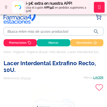
¡-3€ extra en nuestra APP!
Regístrate
y obtén
puntos
por tus compras
Usa el cupón
APP34E
en pedidos superiores a
50€

Promociones
Marcas
Novedades
Inicio
Higiene
Higiene Bucal
Hilo dental
Lacer Interdental Extrafino Recto, 10U.
Lacer Interdental Extrafino Recto,
10U.
Marca
LACER
Referencia:
163240