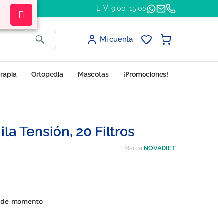
L–V: 9:00–15:00

Mi cuenta
erapia
Ortopedia
Mascotas
¡Promociones!
la Tensión, 20 Filtros
Marca
NOVADIET
s de momento