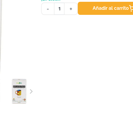
Añadir al carrito
-
+
