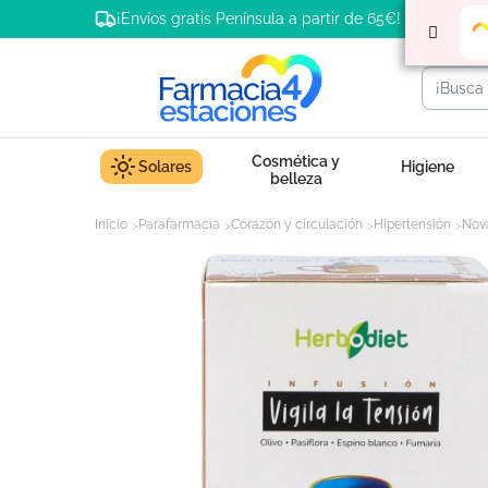
¡Envíos gratis Península a partir de 65€!
Cosmética y
Solares
Higiene
belleza
Inicio
Parafarmacia
Corazón y circulación
Hipertensión
Nova