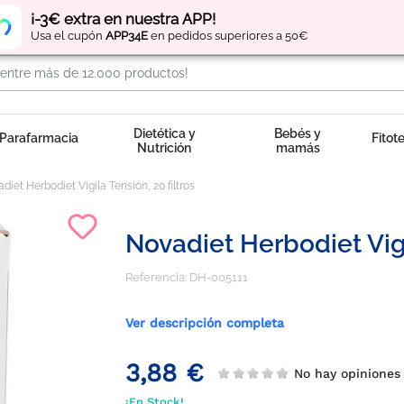
Regístrate
y obtén
puntos
por tus compras
¡-3€ extra en nuestra APP!
Usa el cupón
APP34E
en pedidos superiores a 50€
Dietética y
Bebés y
Parafarmacia
Fitot
Nutrición
mamás
diet Herbodiet Vigila Tensión, 20 filtros
Novadiet Herbodiet Vigi
Referencia:
DH-005111
Ver descripción completa
3,88 €
No hay opinione
¡En Stock!