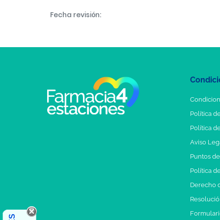
Fecha revisión:
Condici
Condicion
Política d
Política d
Aviso Leg
Puntos d
Política d
Derecho d
Resolución
Formulari