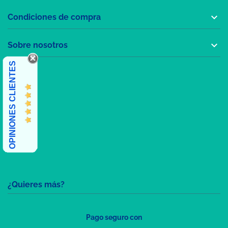

Condiciones de compra

Sobre nosotros
OPINIONES CLIENTES
¿Quieres más?
Pago seguro con