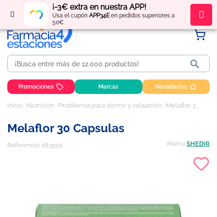
¡-3€ extra en nuestra APP!
Regístrate
y obtén
puntos
por tus compras
Usa el cupón
APP34E
en pedidos superiores a
50€

Promociones
Marcas
Novedades
Inicio
Nutrición
Problemas para dormir y relajación
Melaflor 30 capsulas
Melaflor 30 Capsulas
Marca
SHEDIR
Referencia:
183550