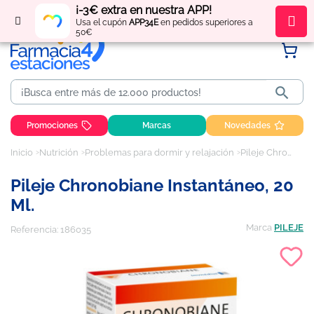
¡-3€ extra en nuestra APP!
Regístrate
y obtén
puntos
por tus compras
Usa el cupón
APP34E
en pedidos superiores a
50€

Promociones
Marcas
Novedades
Inicio
Nutrición
Problemas para dormir y relajación
Pileje Chronobiane Instantáneo, 20 ml.
Pileje Chronobiane Instantáneo, 20
Ml.
Marca
PILEJE
Referencia:
186035