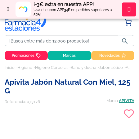
¡-3€ extra en nuestra APP!
Regístrate
y obtén
puntos
por tus compras
Usa el cupón
APP34E
en pedidos superiores a
50€

Promociones
Marcas
Novedades
Inicio
Higiene
Higiene Corporal
Baño y ducha
Jabón sólido
Apivita Jabón Natural con Miel, 125 g
Apivita Jabón Natural Con Miel, 125
G
Marca
APIVITA
Referencia:
073176