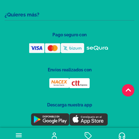
¿Quieres más?
Pago seguro con
Envíos realizados con
keyboard_arrow_up
Descarga nuestra app