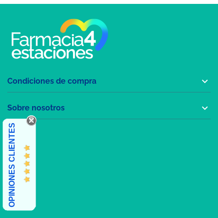

Condiciones de compra

Sobre nosotros
OPINIONES CLIENTES