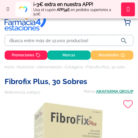
¡-3€ extra en nuestra APP!
Regístrate
y obtén
puntos
por tus compras
Usa el cupón
APP34E
en pedidos superiores a
50€

Promociones
Marcas
Novedades
Inicio
Nutrición
Alimentación
Colágeno
Fibrofix Plus, 30 sobres
Fibrofix Plus, 30 Sobres
Marca
ARAFARMA GROUP
Referencia:
206507