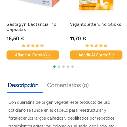
Gestagyn Lactancia, 30
Vigantoletten, 30 Sticks
Cápsulas
16,50 €
11,70 €
Precio
Precio
Añadir Al Carrito
Añadir Al Carrito
Descripción
Comentarios (0)
Con queratina de origen vegetal, este producto de uso
cotidiano se funde en el cabello para reestructurar y
fortalecer los largos dañados y debilitados por repetidos
tratamientos agresivos: coloración, alisado, cepillado, etc.