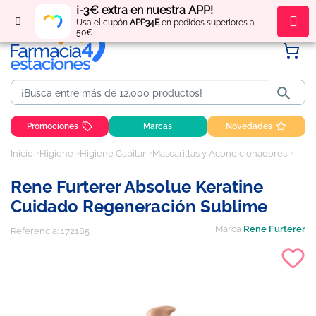
¡-3€ extra en nuestra APP!
Regístrate
y obtén
puntos
por tus compras
Usa el cupón
APP34E
en pedidos superiores a
50€

Promociones
Marcas
Novedades
Inicio
Higiene
Higiene Capilar
Mascarillas y Acondicionadores
Rene furterer absolue keratine cuidado regeneración sublime
Rene Furterer Absolue Keratine
Cuidado Regeneración Sublime
Marca
Rene Furterer
Referencia:
172185