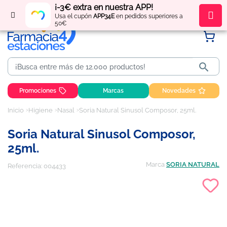
¡-3€ extra en nuestra APP!
Regístrate
y obtén
puntos
por tus compras
Usa el cupón
APP34E
en pedidos superiores a
50€

Promociones
Marcas
Novedades
Inicio
Higiene
Nasal
Soria Natural Sinusol Composor, 25ml.
Soria Natural Sinusol Composor,
25ml.
Marca
SORIA NATURAL
Referencia:
004433