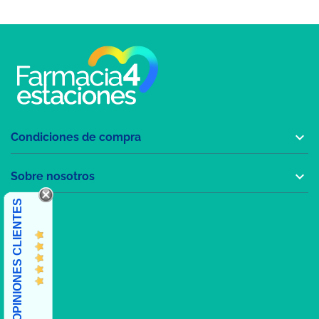

Condiciones de compra

Sobre nosotros
OPINIONES CLIENTES