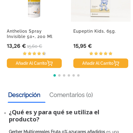
Anthelios Spray
Eupeptin Kids, 65g.
Invisible 50+, 200 Ml
13,26 €
15,95 €
Precio
Precio base
Precio
15,60 €
Añadir Al Carrito
Añadir Al Carrito
Descripción
Comentarios (0)
¿Qué es y para qué se utiliza el
producto?
Gerber Multicereales Fruta 0% azucares añadidos
es una