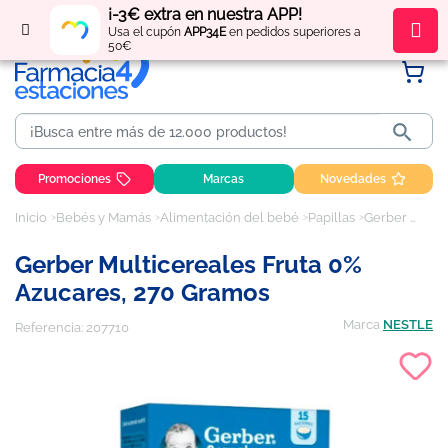
¡-3€ extra en nuestra APP!
Regístrate
y obtén
puntos
por tus compras
Usa el cupón
APP34E
en pedidos superiores a
50€

Promociones
Marcas
Novedades
Inicio
Bebés y Mamás
Alimentación del bebé
Papillas
Gerber Multicereales Fruta 0% Azucares, 270 gramos
Gerber Multicereales Fruta 0%
Azucares, 270 Gramos
Marca
NESTLE
Referencia:
207710