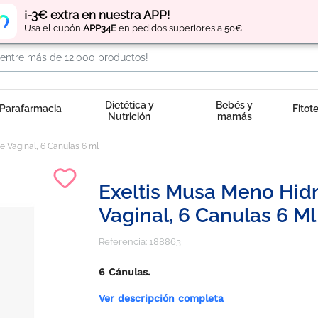
Regístrate
y obtén
puntos
por tus compras
¡-3€ extra en nuestra APP!
Usa el cupón
APP34E
en pedidos superiores a 50€
Dietética y
Bebés y
Parafarmacia
Fitot
Nutrición
mamás
e Vaginal, 6 Canulas 6 ml
Exeltis Musa Meno Hid
Vaginal, 6 Canulas 6 Ml
Referencia:
188863
6 Cánulas.
Ver descripción completa