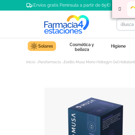
¡Envíos gratis Península a partir de 65€!
Cosmética y
Solares
Higiene
belleza
Inicio
Parafarmacia
Exeltis Musa Meno Hidragyn Gel Hidratant