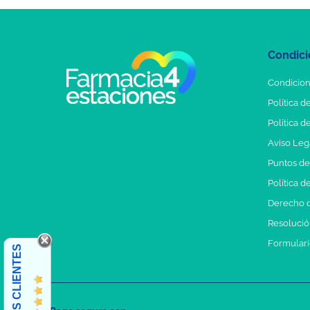
Condici
Condicion
Política d
Política d
Aviso Leg
Puntos d
Política d
Derecho d
Resolución
Formulari
OPINIONES CLIENTES