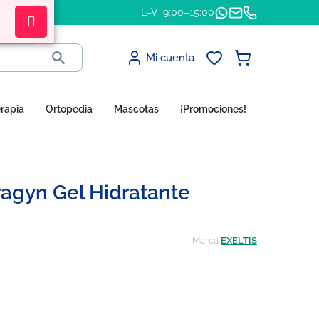
L–V: 9:00–15:00

Mi cuenta
erapia
Ortopedia
Mascotas
¡Promociones!
ragyn Gel Hidratante
Marca
EXELTIS