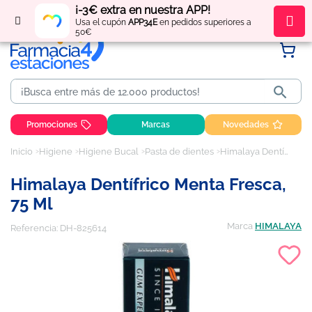
¡-3€ extra en nuestra APP!
Regístrate
y obtén
puntos
por tus compras
Usa el cupón
APP34E
en pedidos superiores a
50€

Promociones
Marcas
Novedades
Inicio
Higiene
Higiene Bucal
Pasta de dientes
Himalaya Dentífrico Menta Fresca, 75 ml
Himalaya Dentífrico Menta Fresca,
75 Ml
Marca
HIMALAYA
Referencia:
DH-825614