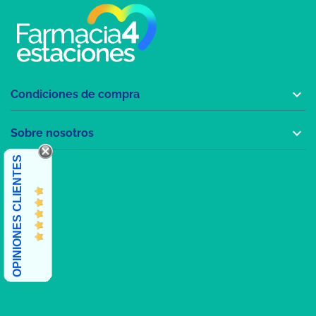

Condiciones de compra

Sobre nosotros
OPINIONES CLIENTES