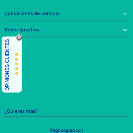

Condiciones de compra

Sobre nosotros
OPINIONES CLIENTES
¿Quieres más?
Pago seguro con