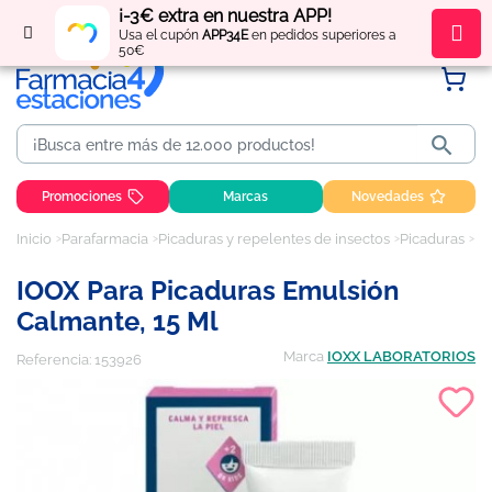
¡-3€ extra en nuestra APP!
Regístrate
y obtén
puntos
por tus compras
Usa el cupón
APP34E
en pedidos superiores a
50€

Promociones
Marcas
Novedades
Inicio
Parafarmacia
Picaduras y repelentes de insectos
Picaduras
IO
IOOX Para Picaduras Emulsión
Calmante, 15 Ml
Marca
IOXX LABORATORIOS
Referencia:
153926