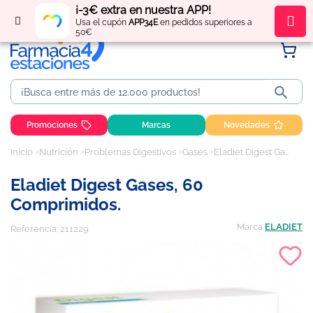
¡-3€ extra en nuestra APP!
Regístrate
y obtén
puntos
por tus compras
Usa el cupón
APP34E
en pedidos superiores a
50€

Promociones
Marcas
Novedades
Inicio
Nutrición
Problemas Digestivos
Gases
Eladiet Digest Gases, 60 comprimidos.
Eladiet Digest Gases, 60
Comprimidos.
Marca
ELADIET
Referencia:
211229