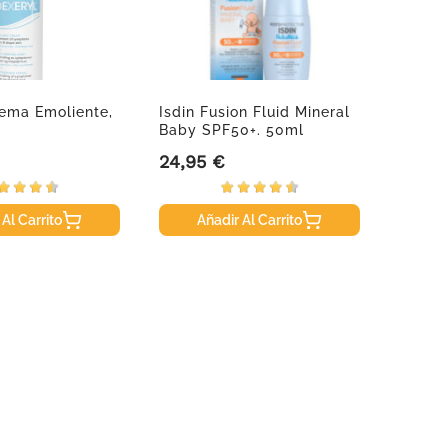
ema Emoliente,
Isdin Fusion Fluid Mineral
Anthel
Baby SPF50+. 50ml
SPF50
24,95 €
18,66
Precio
Precio
 Al Carrito
Añadir Al Carrito
A