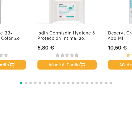
e BB-
Isdin Germisdin Hygiene &
Dexeryl Cr
 Color 40
Protección Intima, 20...
500 Ml
5,80 €
10,50 €
Precio
Precio
rrito
Añadir Al Carrito
Añadir