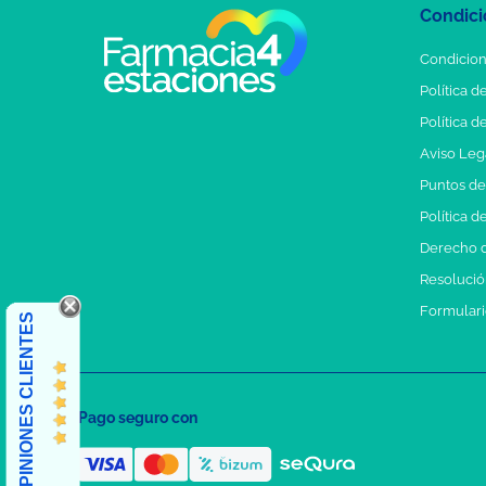
Condici
Condicion
Política d
Política d
Aviso Leg
Puntos d
Política d
Derecho d
Resolución
Formulari
OPINIONES CLIENTES
Pago seguro con