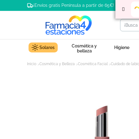
¡Envíos gratis Península a partir de 65€!
Cosmética y
Solares
Higiene
belleza
Inicio
Cosmética y Belleza
Cosmética Facial
Cuidado de labi