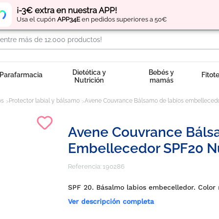
Regístrate
y obtén
puntos
por tus compras
¡-3€ extra en nuestra APP!
Usa el cupón
APP34E
en pedidos superiores a 50€
Dietética y
Bebés y
Parafarmacia
Fitot
Nutrición
mamás
os
Protector labial y bálsamo
Avene Couvrance Bálsamo de labios embellecedor
Avene Couvrance Báls
Embellecedor SPF20 Nu
Referencia:
190286
SPF 20. Básalmo labios embecelledor. Color
Ver descripción completa