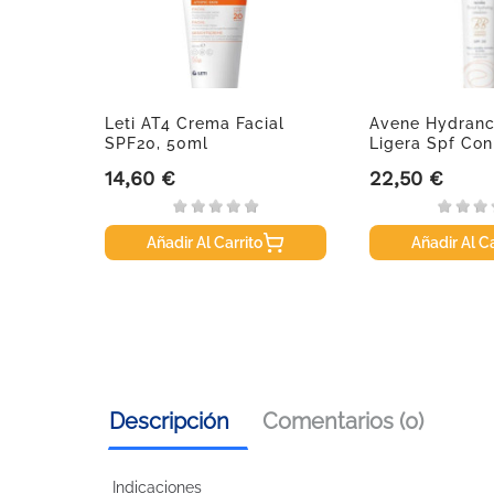
ml.
Leti AT4 Crema Facial
Avene Hydranc
SPF20, 50ml
Ligera Spf Con
Ml
14,60 €
22,50 €
Precio
Precio
Añadir Al Carrito
Añadir Al Ca
Descripción
Comentarios (0)
Indicaciones