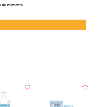
es de momento
-1