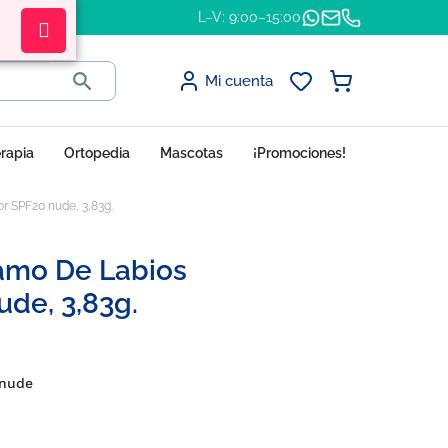
L–V: 9:00–15:00

Mi cuenta
erapia
Ortopedia
Mascotas
¡Promociones!
 SPF20 nude, 3,83g.
amo De Labios
de, 3,83g.
 nude