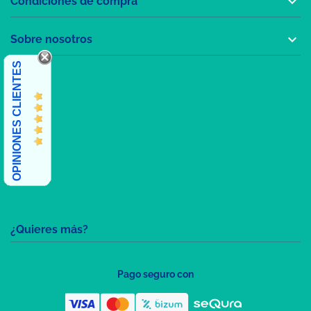

Condiciones de compra

Sobre nosotros
OPINIONES CLIENTES
¿Quieres más?
Pago seguro con