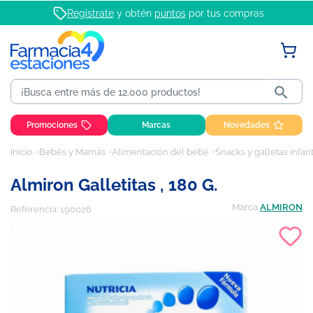
Regístrate
y obtén
puntos
por tus compras

Promociones
Marcas
Novedades
Inicio
Bebés y Mamás
Alimentación del bebé
Snacks y galletas infant
Almiron Galletitas , 180 G.
Marca
ALMIRON
Referencia:
190026