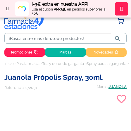
¡-3€ extra en nuestra APP!
Regístrate
y obtén
puntos
por tus compras
Usa el cupón
APP34E
en pedidos superiores a
50€

Promociones
Marcas
Novedades
Inicio
Parafarmacia
Tos y dolor de garganta
Spray para la garganta
J
Juanola Própolis Spray, 30ml.
Marca
JUANOLA
Referencia:
172051