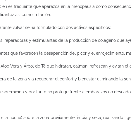
ambién es frecuente que aparezca en la menopausia como consecuenci
irantez así como irritación.
tante vulvar se ha formulado con dos activos específicos:
s, reparadoras y estimulantes de la producción de colágeno que ayud
tes que favorecen la desaparición del picor y el enrojecimiento, man
 Aloe Vera y Árbol de Té que hidratan, calman, refrescan y evitan el 
a de la zona y a recuperar el confort y bienestar eliminando la sens
e espermicida y por tanto no protege frente a embarazos no deseado
or la noche) sobre la zona previamente limpia y seca, realizando li