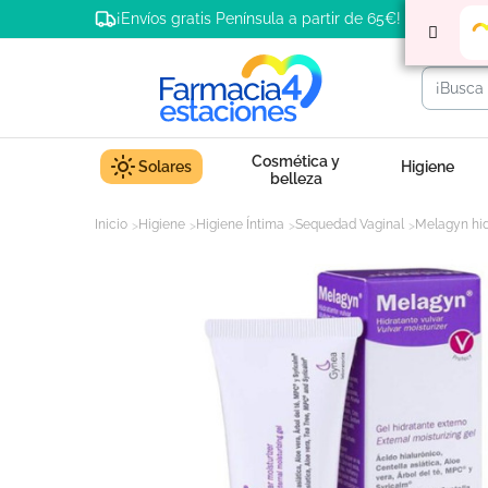
¡Envíos gratis Península a partir de 65€!
Cosmética y
Solares
Higiene
belleza
Inicio
Higiene
Higiene Íntima
Sequedad Vaginal
Melagyn hid