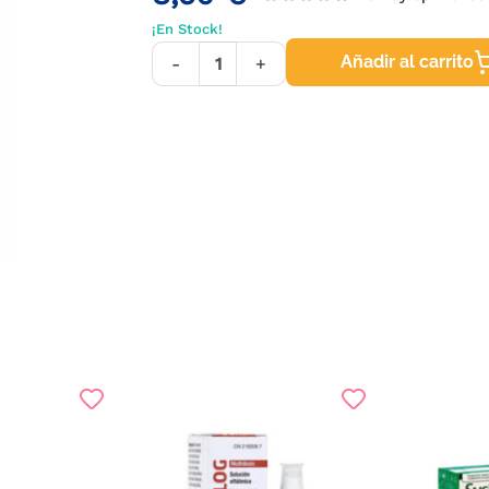
¡En Stock!
Añadir al carrito
-
+