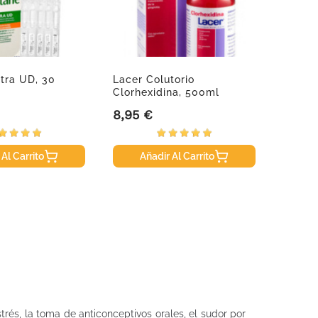
tra UD, 30
Lacer Colutorio
Ocudo
.
Clorhexidina, 500ml
8,95 €
19,35
Precio
Precio
 Al Carrito
Añadir Al Carrito
A
és, la toma de anticonceptivos orales, el sudor por