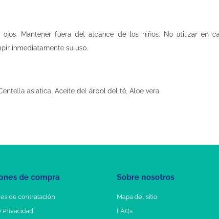
os ojos. Mantener fuera del alcance de los niños. No utilizar en 
mpir inmediatamente su uso.
ntella asiatica, Aceite del árbol del té, Aloe vera.
ones de compra
Sobre nosotros
es de contratación
Mapa del sitio
e Privacidad
FAQs