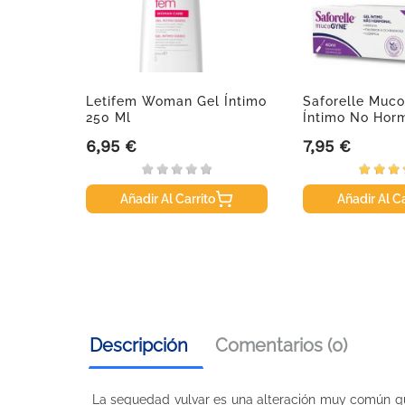
31G)
Letifem Woman Gel Íntimo
Saforelle Muc
 100uds
250 Ml
Íntimo No Horm
6,95 €
7,95 €
Precio
Precio
Añadir Al Carrito
Añadir Al Ca
Descripción
Comentarios (0)
La sequedad vulvar es una alteración muy común que