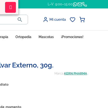
L–V: 9:00–15:00

Mi cuenta
erapia
Ortopedia
Mascotas
¡Promociones!
var Externo, 30g.
Marca
KERN PHARMA
diato
 de momento