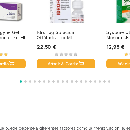
ogyne Gel
Idroflog Solucion
Systane Ul
onal, 40 Ml
Oftálmica, 10 Ml
Monodosis
Multidosis
22,50 €
12,95 €
Precio
Precio
rrito
Añadir Al Carrito
Añadir
 puede deberse a diferentes factores como la menstruación, el estr