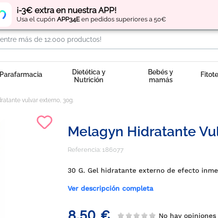
Regístrate
y obtén
puntos
por tus compras
¡-3€ extra en nuestra APP!
Usa el cupón
APP34E
en pedidos superiores a 50€
Dietética y
Bebés y
Parafarmacia
Fitot
Nutrición
mamás
ratante vulvar externo, 30g.
Melagyn Hidratante Vul
Referencia:
186077
30 G. Gel hidratante externo de efecto inme
Ver descripción completa
8,50 €
No hay opiniones