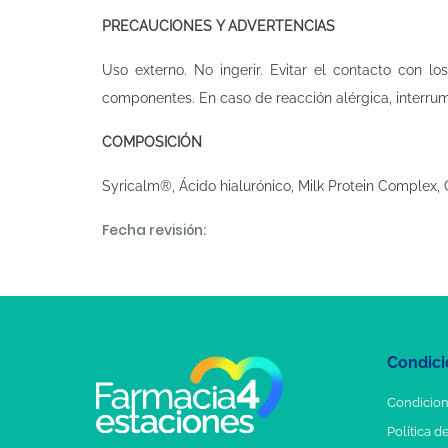
PRECAUCIONES Y ADVERTENCIAS
Uso externo. No ingerir. Evitar el contacto con l
componentes. En caso de reacción alérgica, interru
COMPOSICIÓN
Syricalm®, Ácido hialurónico, Milk Protein Complex, Ce
Fecha revisión:
Condici
Condicion
Política d