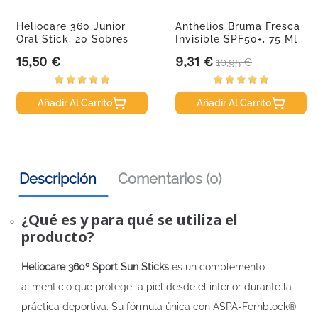
Heliocare 360 Junior
Anthelios Bruma Fresca
Oral Stick, 20 Sobres
Invisible SPF50+, 75 Ml
15,50 €
9,31 €
Precio
Precio
Precio base
10,95 €
Añadir Al Carrito
Añadir Al Carrito
Descripción
Comentarios (0)
¿Qué es y para qué se utiliza el
producto?
Heliocare 360º Sport Sun Sticks
es un complemento
alimenticio que protege la piel desde el interior durante la
práctica deportiva. Su fórmula única con ASPA-Fernblock®