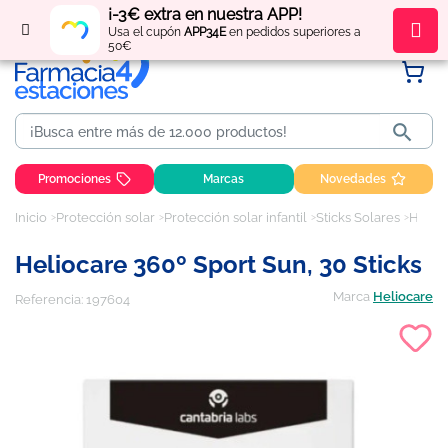
¡-3€ extra en nuestra APP!
Regístrate
y obtén
puntos
por tus compras
Usa el cupón
APP34E
en pedidos superiores a
50€

Promociones
Marcas
Novedades
Inicio
Protección solar
Protección solar infantil
Sticks Solares
Heliocare 360º Sport Sun, 30 sticks
Heliocare 360º Sport Sun, 30 Sticks
Marca
Heliocare
Referencia:
197604