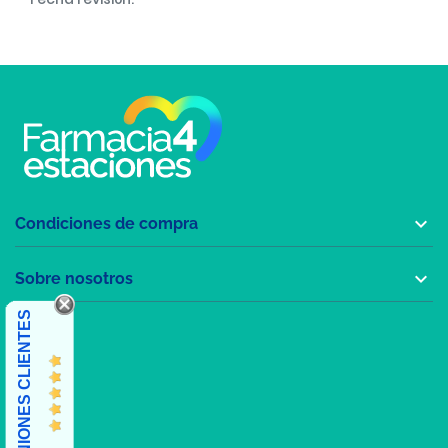

Condiciones de compra

Sobre nosotros
OPINIONES CLIENTES