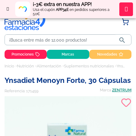
¡-3€ extra en nuestra APP!
Regístrate
y obtén
puntos
por tus compras
Usa el cupón
APP34E
en pedidos superiores a
50€

Promociones
Marcas
Novedades
Inicio
Nutrición
Alimentación
Suplementos nutricionales
Ynsadiet Menoyn Forte, 30 cápsulas
Ynsadiet Menoyn Forte, 30 Cápsulas
Marca
ZENTRUM
Referencia:
171459