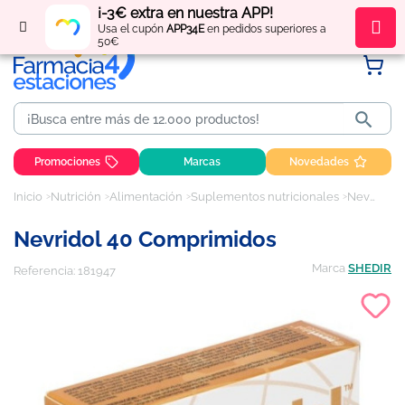
¡-3€ extra en nuestra APP!
Regístrate
y obtén
puntos
por tus compras
Usa el cupón
APP34E
en pedidos superiores a
50€

Promociones
Marcas
Novedades
Inicio
Nutrición
Alimentación
Suplementos nutricionales
Nevridol 40 comprimidos
Nevridol 40 Comprimidos
Marca
SHEDIR
Referencia:
181947