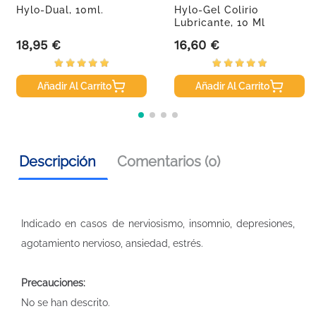
Hylo-Dual, 10ml.
Hylo-Gel Colirio
Lubricante, 10 Ml
18,95 €
16,60 €
Precio
Precio
Añadir Al Carrito
Añadir Al Carrito
Descripción
Comentarios (0)
Indicado en casos de nerviosismo, insomnio, depresiones,
agotamiento nervioso, ansiedad, estrés.
Precauciones:
No se han descrito.