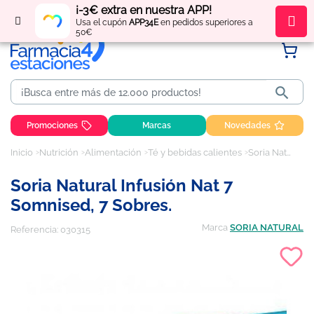
¡-3€ extra en nuestra APP!
Regístrate
y obtén
puntos
por tus compras
Usa el cupón
APP34E
en pedidos superiores a
50€

Promociones
Marcas
Novedades
Inicio
Nutrición
Alimentación
Té y bebidas calientes
Soria Natural Infusión Nat 7 Somnised, 7 sobres.
Soria Natural Infusión Nat 7
Somnised, 7 Sobres.
Marca
SORIA NATURAL
Referencia:
030315