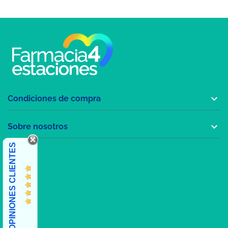

Condiciones de compra

Sobre nosotros
OPINIONES CLIENTES