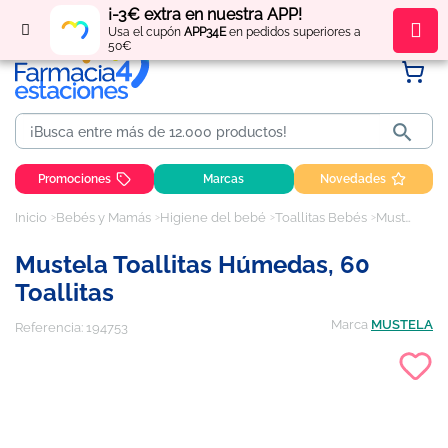
¡-3€ extra en nuestra APP!
Regístrate
y obtén
puntos
por tus compras
Usa el cupón
APP34E
en pedidos superiores a
50€

Promociones
Marcas
Novedades
Inicio
Bebés y Mamás
Higiene del bebé
Toallitas Bebés
Mustela Toallitas húmedas, 60 toallitas
Mustela Toallitas Húmedas, 60
Toallitas
Marca
MUSTELA
Referencia:
194753