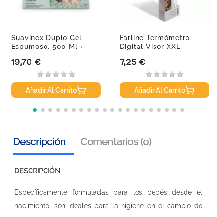
Suavinex Duplo Gel
Farline Termómetro
Espumoso, 500 Ml +
Digital Visor XXL
Locion,...
19,70 €
7,25 €
Precio
Precio
Añadir Al Carrito
Añadir Al Carrito
Descripción
Comentarios (0)
DESCRIPCIÓN
Específicamente formuladas para los bebés desde el
nacimiento, son ideales para la higiene en el cambio de